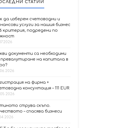
ОСЛЕДНИ СТАТИИ
к да изберем счетоводни и
нансови услуги за нашия бизнес
6 критерия, подредени по
ажност
07.2026
кви документи са необходими
 превалутиране на капитала в
ро?
.06.2026
гистрация на фирма +
етоводна консултация – 111 EUR
.05.2026
тиното струва скъпо.
чеството – спасява бизнеси
.04.2026