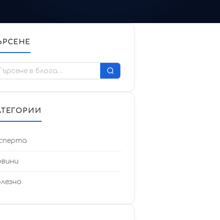
ЪРСЕНЕ
ърсене
АТЕГОРИИ
сперта
вини
лезно