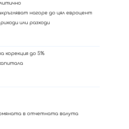
алитично
кръгляват нагоре до цял евроцент
риходи или разходи
а корекция до 5%
 капитала
ромяната в отчетната валута