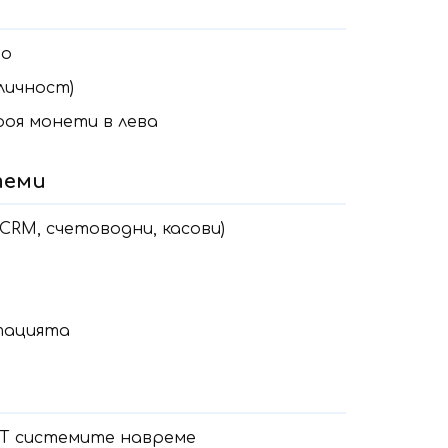
ро
личност)
роя монети в лева
теми
RM, счетоводни, касови)
тацията
Т системите навреме