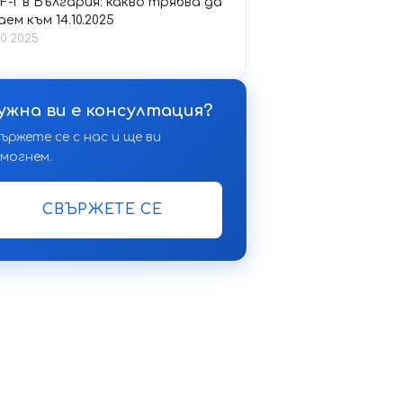
F-T в България: какво трябва да
аем към 14.10.2025
10.2025
ужна ви е консултация?
ържете се с нас и ще ви
могнем.
СВЪРЖЕТЕ СЕ