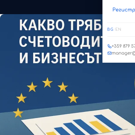
Регистр
BG
/
EN
+359 879 57
manager@