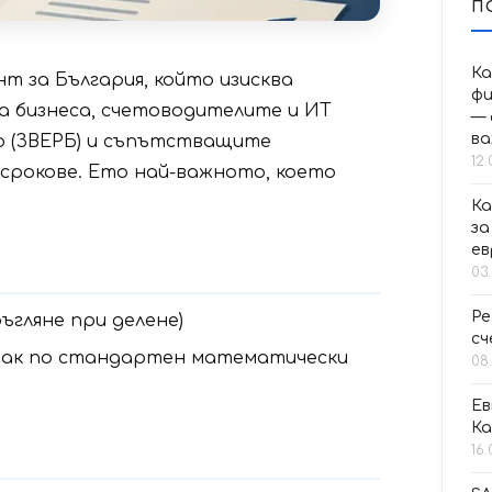
П
Ка
 за България, който изисква
фи
а бизнеса, счетоводителите и ИТ
— 
в
о (ЗВЕРБ) и съпътстващите
12.
 срокове. Ето най-важното, което
Ка
за
ев
03
Ре
кръгляне при делене)
сч
 знак по стандартен математически
08
Ев
Ка
16