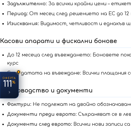
Задължително:
За всички крайни цени – етике
Период:
От месец след решението на ЕС до 12
Изисквания:
Видимост, четливост и еднакъв ш
Касови апарати и фискални бонове
До 12 месеца след въвеждането: Боновете пока
курс
След датата на въвеждане: Всички плащания 
ОФЕРТА
111
%
Счетоводство и документи
Фактури:
Не подлежат на двойно обозначаван
Документи преди еврото:
Съхраняват се в лев
Документи след еврото:
Всички нови записи са