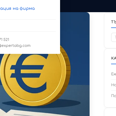
ация на фирма
Т
Т
1 521
expertabg.com
К
Ек
Но
По