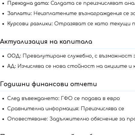
Преходна дата:
Салдата се преизчисляват ан
Заплати:
Неизплатените възнаграждения се за
Курсови разлики:
Отразяват се като текущи п
Актуализация на капитала
ООД:
Превалутиране служебно, с възможност з
АД:
Изчислява се нова стойност на акциите и
Годишни финансови отчети
След въвеждането: ГФО се подава в евро
Сравнителна информация: Преизчислява се
Оповестяване: Задължително обяснение за п