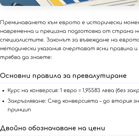
Преминаването към еврото е исторически момент
навременна и прецизна подготовка от страна н
специалистите. Законът за въвеждане на еврот
методически указания очертават ясни правила и
трябва да знаете:
Основни правила за превалутиране
Курс на конверсия: 1 евро = 1,95583 лева (без за
Закръгляване: След конверсията – до втория
принцип
Двойно обозначаване на цени