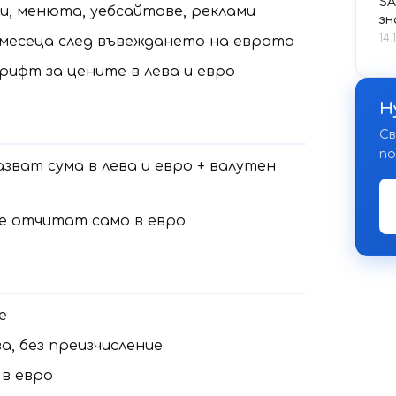
SA
ти, менюта, уебсайтове, реклами
зн
14.
 месеца след въвеждането на еврото
рифт за цените в лева и евро
Н
Св
по
зват сума в лева и евро + валутен
се отчитат само в евро
е
а, без преизчисление
 в евро