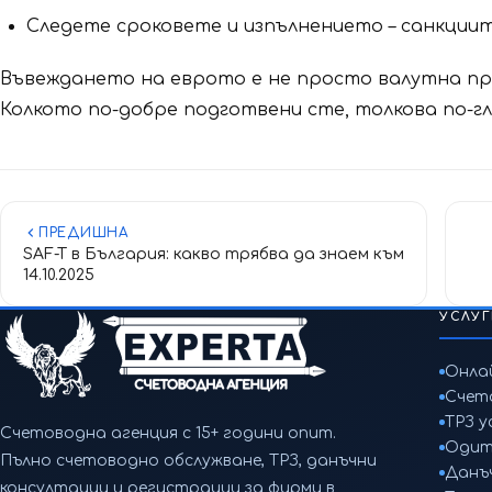
Следете сроковете и изпълнението – санкциит
Въвеждането на еврото е не просто валутна про
Колкото по-добре подготвени сте, толкова по-г
ПРЕДИШНА
SAF-T в България: какво трябва да знаем към
14.10.2025
УСЛУ
Онла
Счет
ТРЗ у
Счетоводна агенция с 15+ години опит.
Одит
Пълно счетоводно обслужване, ТРЗ, данъчни
Данъ
консултации и регистрации за фирми в