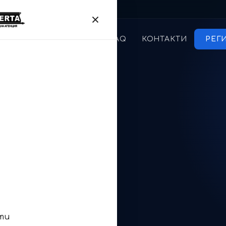
УГИ
ЦЕНИ
БЛОГ
FAQ
КОНТАКТИ
РЕГ
ото в
ябва да
лите и
ти