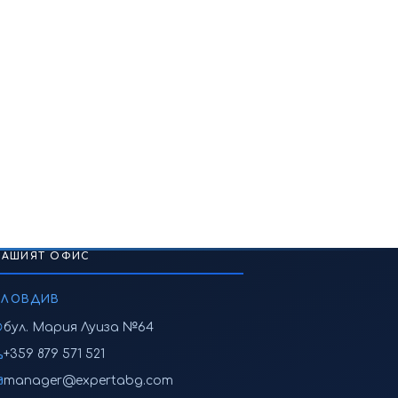
НАШИЯТ ОФИС
ПЛОВДИВ
бул. Мария Луиза №64
+359 879 571 521
manager@expertabg.com