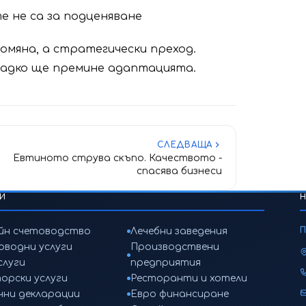
е не са за подценяване
мяна, а стратегически преход.
ладко ще премине адаптацията.
СЛЕДВАЩА
Евтиното струва скъпо. Качеството -
спасява бизнеси
ГИ
йн счетоводство
Лечебни заведения
оводни услуги
Производствени
слуги
предприятия
орски услуги
Ресторанти и хотели
чни декларации
Евро финансиране