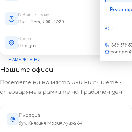
Регистр
Работно време
Пон - Пет, 9:00 - 17:30
BG
/
EN
Офиси
+359 879 57
Пловдив
manager@
НАМЕРЕТЕ НИ
Нашите офиси
Посетете ни на място или ни пишете -
отговаряме в рамките на 1 работен ден.
Пловдив
бул. Княгиня Мария Луиза 64