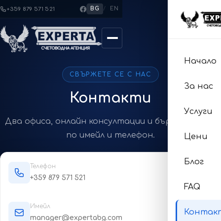
BG
/
EN
+359 879 571 521
Начало
СВЪРЖЕТЕ СЕ С НАС
За нас
Контакти
Услуги
Два офиса, онлайн консултации и бърз отговор
по имейл и телефон.
Цени
Блог
Телефон
+359 879 571 521
FAQ
Имейл
Контак
manager@expertabg.com