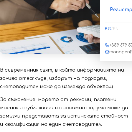
Регистр
BG
/
EN
+359 879 57
manager@
В съвременния свят, в който информацията ни
залива отвсякъде, изборът на подходящ
счетоводител може да изглежда объркващ.
За съжаление, морето от реклами, платени
мнения и публикации в анонимни форуми може да
замъгли представата за истинската стойност
и квалификация на един счетоводител.