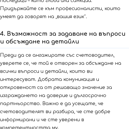
последици – като глоби или санкции.
Придържайте се към професионалисти, които
умеят да говорят на „вашия език“.
4. Възможност за задаване на въпроси
и обсъждане на детайли
Преди да се ангажирате със счетоводител,
уверете се, че той е отворен за обсъждане на
всички въпроси и детайли, които ви
интересуват. Добрата комуникация и
откровеност са от решаващо значение за
изграждането на доверие и дългосрочно
партньорство. Важно е да усещате, че
счетоводителят ви разбира, че сте добре
информирани и че сте уверени в
компетентността му.