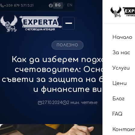
BG
/
EN
+359 879 571 521
Начало
ПОЛЕЗНО
За нас
Как да изберем подходящ
счетоводител: Основни
Услуги
съвети за защита на бизнеса
Цени
и финансите ви
Блог
27.10.2024
2 мин. четене
FAQ
Контак