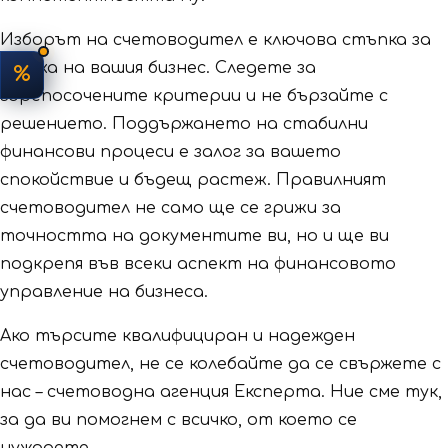
Изборът на счетоводител е ключова стъпка за
успеха на вашия бизнес. Следете за
%
горепосочените критерии и не бързайте с
решението. Поддържането на стабилни
финансови процеси е залог за вашето
спокойствие и бъдещ растеж. Правилният
счетоводител не само ще се грижи за
точността на документите ви, но и ще ви
подкрепя във всеки аспект на финансовото
управление на бизнеса.
Ако търсите квалифициран и надежден
счетоводител, не се колебайте да се свържете с
нас – счетоводна агенция Експерта. Ние сме тук,
за да ви помогнем с всичко, от което се